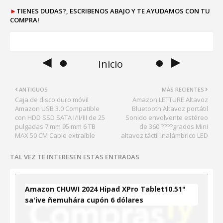
►
TIENES DUDAS?, ESCRIBENOS ABAJO Y TE AYUDAMOS CON TU
COMPRA!
◄ ●
● ►
Inicio
ANTIGUOS
MÁS RECIENTES
Caja de disco duro móvil
Amazon LETTURE Altavoz
Amazon USB 3.0 Compatible
Bluetooth Altavoz portátil
con HDD SSD SATA I/II/III de 25
Sonido envolvente estéreo
pulgadas 7 mm 95 mm 6 TB
de 360 ????grados Mini
MAX 50 CM Cable extraíble
altavoz táctil inalámbrico LED
TAL VEZ TE INTERESEN ESTAS ENTRADAS
Amazon CHUWI 2024 Hipad XPro Tablet10.51"
sa'ive ñemuhára cupón 6 dólares