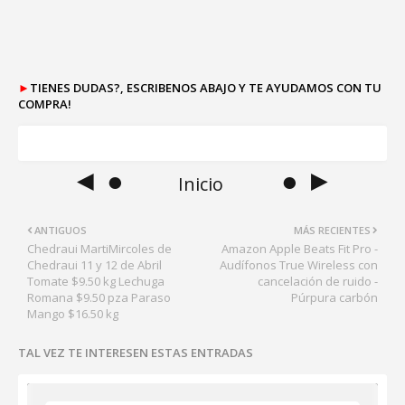
►
TIENES DUDAS?, ESCRIBENOS ABAJO Y TE AYUDAMOS CON TU
COMPRA!
◄ ●
● ►
Inicio
ANTIGUOS
MÁS RECIENTES
Chedraui MartiMircoles de
Amazon Apple Beats Fit Pro -
Chedraui 11 y 12 de Abril
Audífonos True Wireless con
Tomate $9.50 kg Lechuga
cancelación de ruido -
Romana $9.50 pza Paraso
Púrpura carbón
Mango $16.50 kg
TAL VEZ TE INTERESEN ESTAS ENTRADAS