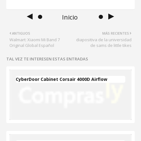
◄ ●
● ►
Inicio
ANTIGUOS
MÁS RECIENTES
Walmart: Xiaomi Mi Band 7
diapositiva de la universidad
Original Global Español
de sams de little tikes
TAL VEZ TE INTERESEN ESTAS ENTRADAS
CyberDoor Cabinet Corsair 4000D Airflow