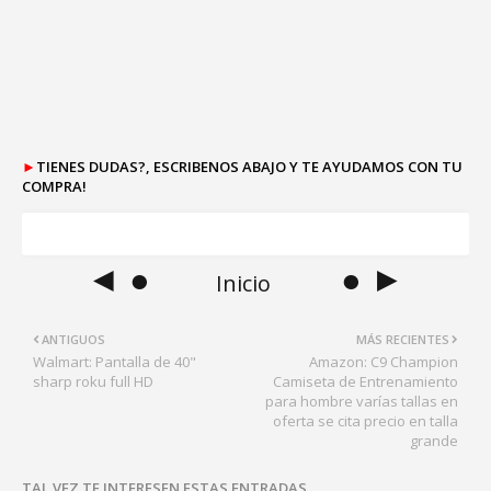
►
TIENES DUDAS?, ESCRIBENOS ABAJO Y TE AYUDAMOS CON TU
COMPRA!
◄ ●
● ►
Inicio
ANTIGUOS
MÁS RECIENTES
Walmart: Pantalla de 40"
Amazon: C9 Champion
sharp roku full HD
Camiseta de Entrenamiento
para hombre varías tallas en
oferta se cita precio en talla
grande
TAL VEZ TE INTERESEN ESTAS ENTRADAS