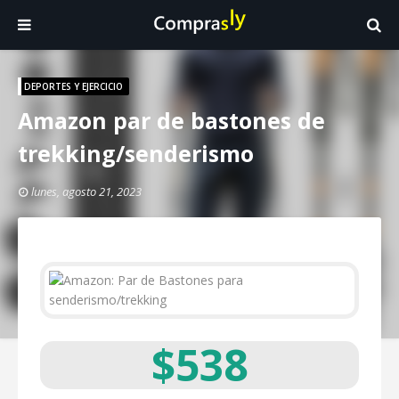
DEPORTES Y EJERCICIO
Amazon par de bastones de
trekking/senderismo
lunes, agosto 21, 2023
$538