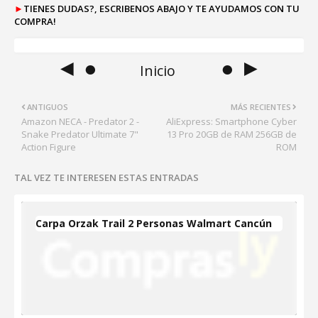
►
TIENES DUDAS?, ESCRIBENOS ABAJO Y TE AYUDAMOS CON TU
COMPRA!
◄ ●
● ►
Inicio
ANTIGUOS
MÁS RECIENTES
Amazon NECA - Predator 2 -
AliExpress: Smartphone Cyber
Snake Predator Ultimate 7"
13 Pro 20GB de RAM 256GB de
Action Figure
ROM
TAL VEZ TE INTERESEN ESTAS ENTRADAS
Carpa Orzak Trail 2 Personas Walmart Cancún