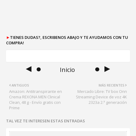
►
TIENES DUDAS?, ESCRIBENOS ABAJO Y TE AYUDAMOS CON TU
COMPRA!
◄ ●
● ►
Inicio
ANTIGUOS
MÁS RECIENTES
Amazon: Antitranspirante en
Mercado Libre: TV box Onn
Crema REXONA MEN Clinical
Streaming Device de voz 4K
Clean, 48 g - Envío gratis con
2323a 2.ª generación
Prime
TAL VEZ TE INTERESEN ESTAS ENTRADAS