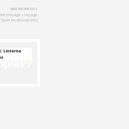
MÁS RECIENTES
00ml (Voyage y Voyage
Sport en descripción)
: Linterna
os