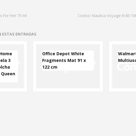
s For Her 75 ml
Costco: Nautica Voyage N-83 1
EN ESTAS ENTRADAS
 Home
Office Depot White
Walmart
uela 3
Fragments Mat 91 x
Multius
olcha
122 cm
 Queen