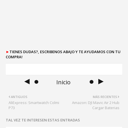
►
TIENES DUDAS?, ESCRIBENOS ABAJO Y TE AYUDAMOS CON TU
COMPRA!
◄ ●
● ►
Inicio
ANTIGUOS
MÁS RECIENTES
AliExpress: Smartwatch Colmi
Amazon: DJI Mavic Air 2 Hub
P73
Cargar Baterias
TAL VEZ TE INTERESEN ESTAS ENTRADAS