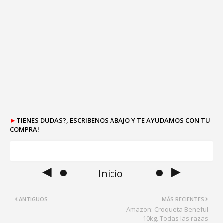
►
TIENES DUDAS?, ESCRIBENOS ABAJO Y TE AYUDAMOS CON TU
COMPRA!
◄ ●
● ►
Inicio
ANTIGUOS
MÁS RECIENTES
Amazon: Croqueta Beneful
10kg. Todas las razas