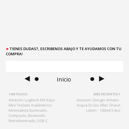
►
TIENES DUDAS?, ESCRIBENOS ABAJO Y TE AYUDAMOS CON TU
COMPRA!
◄ ●
● ►
Inicio
ANTIGUOS
MÁS RECIENTES
Amazon: Logitech MX Keys
Amazon: Giorgio Armani -
Mini Teclado Inalámbrico
Acqua Di Gio After Shave
Minimalista Iluminado,
Lotion - 100ml/3.4oz
Compacto, Bluetooth,
Retroiluminado, USB-C