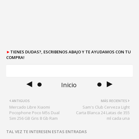
►
TIENES DUDAS?, ESCRIBENOS ABAJO Y TE AYUDAMOS CON TU
COMPRA!
◄ ●
● ►
Inicio
ANTIGUOS
MÁS RECIENTES
Mercado Libre Xiaomi
Sam's Club Cerveza Light
Pocophone Poco M5s Dual
Carta Blanca 24 Latas de 355
Sim 256 GB Gris 8 Gb Ram
ml cada una
TAL VEZ TE INTERESEN ESTAS ENTRADAS