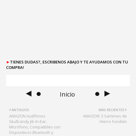
►
TIENES DUDAS?, ESCRIBENOS ABAJO Y TE AYUDAMOS CON TU
COMPRA!
◄ ●
● ►
Inicio
ANTIGUOS
MÁS RECIENTES
AMAZON Audífonos
AMAZON: 3 Sartenes de
Skullcandy Jib In-Ear,
Hierro Fundido
Micrófono, Compatibles con
Dispositivos Bluetooth y