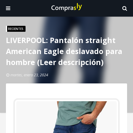
RECIENTES
LIVERPOOL: Pantalón straight
American Eagle deslavado para
hombre (Leer descripción)
martes, enero 23, 2024