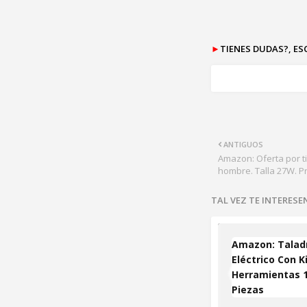
►
TIENES DUDAS?, E
ANTIGUOS
Amazon: Oferta por t
hombre. Talla 27W. P
TAL VEZ TE INTERES
Amazon: Talad
Eléctrico Con K
Herramientas 
Piezas