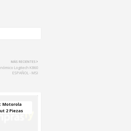
MÁS RECIENTES
onómico Logitech K860
ESPAÑOL - MSI
 Motorola
ut 2 Piezas