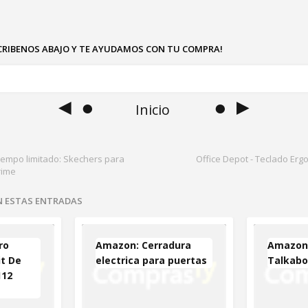
SCRIBENOS ABAJO Y TE AYUDAMOS CON TU COMPRA!
◄ ●
● ►
Inicio
iempo limitado: Skechers para
Office Depot - Teclado Erg
rime
EN ESTAS ENTRADAS
ro
Amazon: Cerradura
Amazon:
it De
electrica para puertas
Talkabo
112