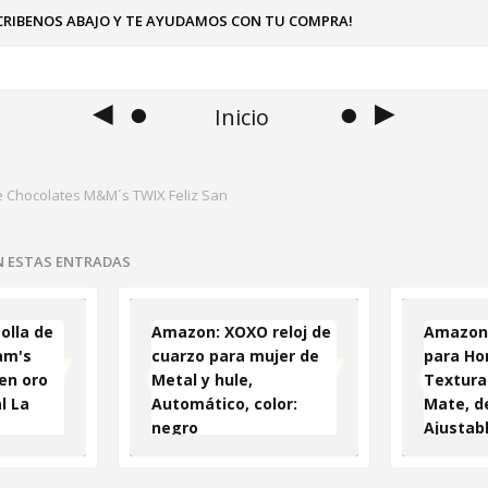
SCRIBENOS ABAJO Y TE AYUDAMOS CON TU COMPRA!
◄ ●
● ►
Inicio
de Chocolates M&M´s TWIX Feliz San
EN ESTAS ENTRADAS
olla de
Amazon: XOXO reloj de
Amazon:
am's
cuarzo para mujer de
para Ho
en oro
Metal y hule,
Textura
l La
Automático, color:
Mate, de
negro
Ajustabl
Automát
para re