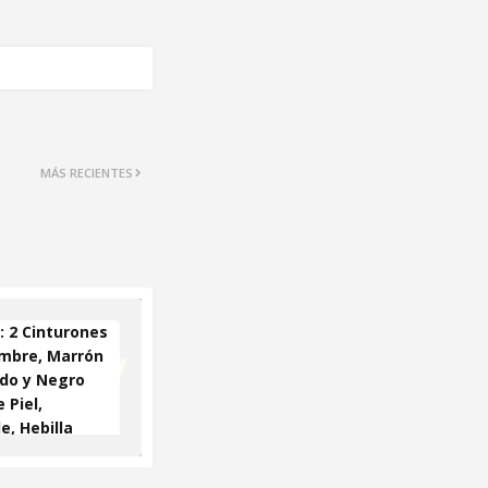
MÁS RECIENTES
 2 Cinturones
mbre, Marrón
do y Negro
 Piel,
e, Hebilla
ica, En Caja
galo