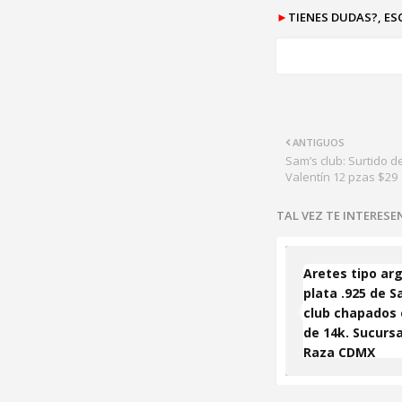
►
TIENES DUDAS?, E
ANTIGUOS
Sam’s club: Surtido 
Valentín 12 pzas $29
TAL VEZ TE INTERES
Aretes tipo arg
plata .925 de S
club chapados 
de 14k. Sucursa
Raza CDMX