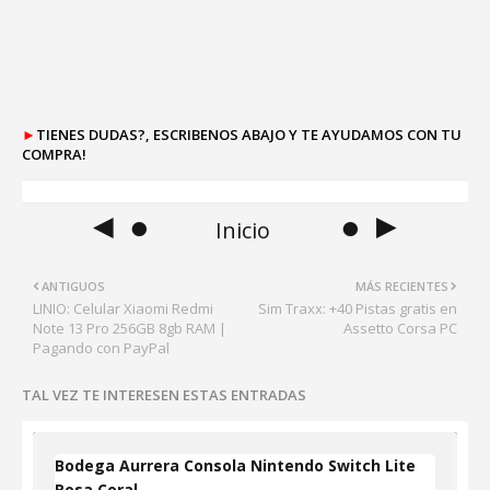
►
TIENES DUDAS?, ESCRIBENOS ABAJO Y TE AYUDAMOS CON TU
COMPRA!
◄ ●
● ►
Inicio
ANTIGUOS
MÁS RECIENTES
LINIO: Celular Xiaomi Redmi
Sim Traxx: +40 Pistas gratis en
Note 13 Pro 256GB 8gb RAM |
Assetto Corsa PC
Pagando con PayPal
TAL VEZ TE INTERESEN ESTAS ENTRADAS
Bodega Aurrera Consola Nintendo Switch Lite
Rosa Coral