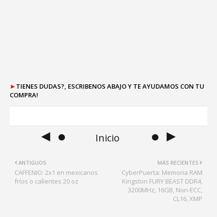
►
TIENES DUDAS?, ESCRIBENOS ABAJO Y TE AYUDAMOS CON TU
COMPRA!
◄ ●
● ►
Inicio
ANTIGUOS
MÁS RECIENTES
CAFFENIO: 2x1 en mexicanos
CyberPuerta: Memoria RAM
fríos o calientes 20 oz
Kingston FURY BEAST DDR4,
3200MHz, 16GB, Non-ECC,
CL16, XMP