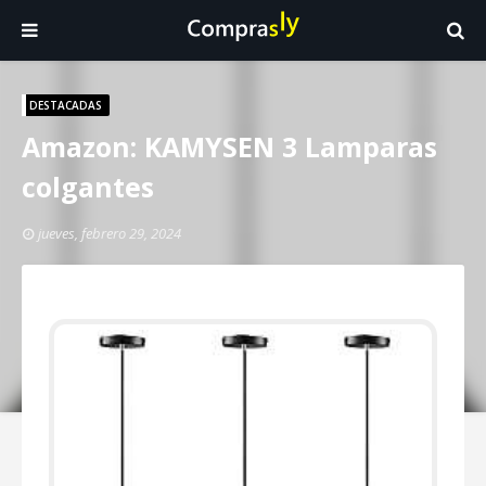
DESTACADAS
Amazon: KAMYSEN 3 Lamparas
colgantes
jueves, febrero 29, 2024