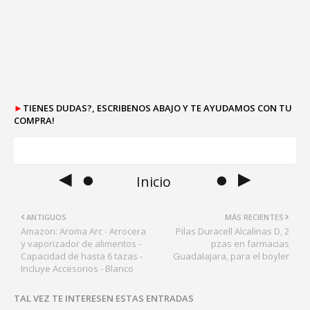
►
TIENES DUDAS?, ESCRIBENOS ABAJO Y TE AYUDAMOS CON TU
COMPRA!
◄ ●
● ►
Inicio
ANTIGUOS
MÁS RECIENTES
Amazon: Aroma Arc - Arrocera
Pilas Duracell Alcalinas D, 2
y vaporizador de alimentos -
pzas en farmacias
Capacidad de hasta 6 tazas -
Guadalajara, para el boyler
Incluye Accesorios - Blanco
TAL VEZ TE INTERESEN ESTAS ENTRADAS