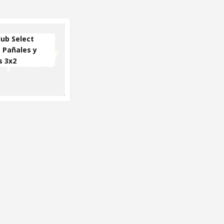
lub Select
 Pañales y
s 3x2