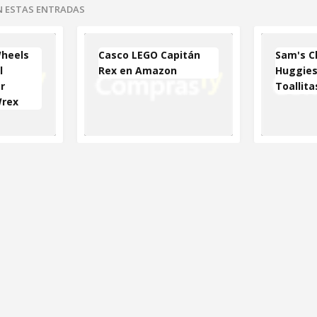
EN ESTAS ENTRADAS
heels
Casco LEGO Capitán
Sam's C
l
Rex en Amazon
Huggies
r
Toallita
Wrex