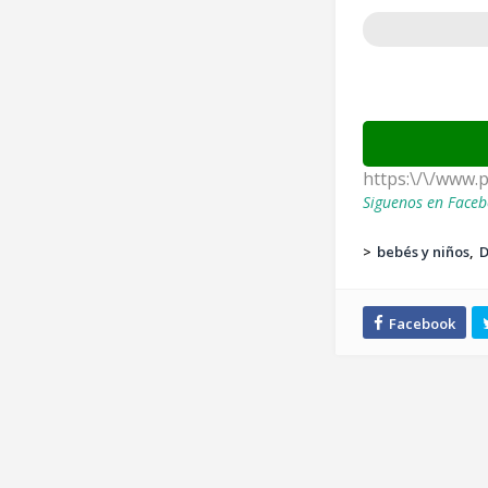
https:\/\/www.
Siguenos en Faceb
>
bebés y niños
D