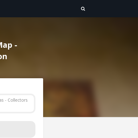
Map -
on