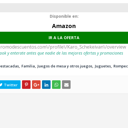
Disponible en:
Amazon
IR A LA OFERTA
promodescuentos.com\/profile\/Karo_Schekeivan\/overview
ook y enterate antes que nadie de las mejores ofertas y promociones
estacadas
Familia
Juegos de mesa y otros juegos
Juguetes
Rompec