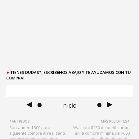
►
TIENES DUDAS?, ESCRIBENOS ABAJO Y TE AYUDAMOS CON TU
COMPRA!
◄ ●
● ►
Inicio
ANTIGUOS
MÁS RECIENTES
Santander: $300 para
Walmart: $150 de bonificación
siguiente compra al realizar tu
en la compra mínima de $600
primera compra (mayor a
en el depto de bebés