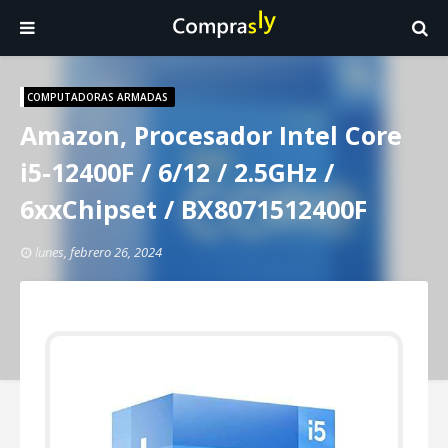
COMPUTADORAS ARMADAS
Amazon, Procesador Intel Core
i5-12400F / 6/12 / 2.5GHz /
6xxChipset / BX8071512400F
lunes, febrero 26, 2024