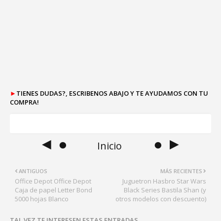
►
TIENES DUDAS?, ESCRIBENOS ABAJO Y TE AYUDAMOS CON TU
COMPRA!
◄ ●
● ►
Inicio
ANTIGUOS
MÁS RECIENTES
Office Depot Office Depot
Juguetron Hasbro Star Wars
Caja de papel Letter Bond
Black Series Bastila Shan (y
5000 hojas Blanco
otros modelos con descuento)
TAL VEZ TE INTERESEN ESTAS ENTRADAS