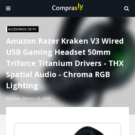
ACCESORIOS DE PC
Amazon Razer Kraken V3 Wired
USB Gaming Headset 50mm
Triforce Titanium Drivers - THX
Spatial Audio - Chroma RGB
Lighting
jueves, febrero 29, 2024