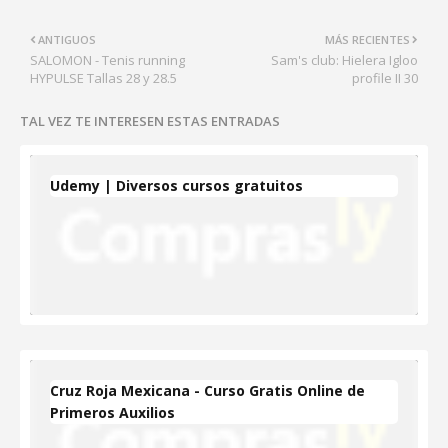
ANTIGUOS
MÁS RECIENTES
SALOMON - Tenis running
Sam's club: Hielera Igloo
HYPULSE Tallas 28 y 28.5
profile II 30
TAL VEZ TE INTERESEN ESTAS ENTRADAS
Udemy | Diversos cursos gratuitos
Cruz Roja Mexicana - Curso Gratis Online de
Primeros Auxilios