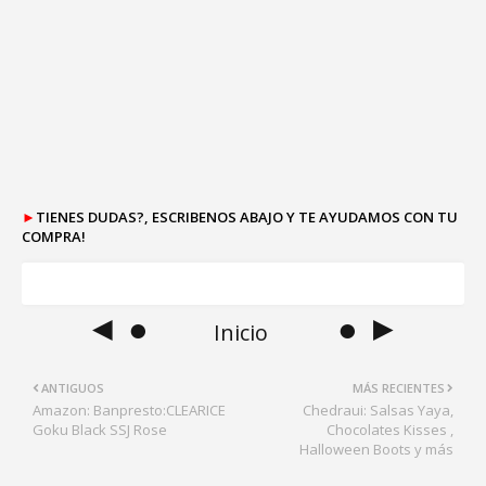
►
TIENES DUDAS?, ESCRIBENOS ABAJO Y TE AYUDAMOS CON TU
COMPRA!
◄ ●
● ►
Inicio
ANTIGUOS
MÁS RECIENTES
Amazon: Banpresto:CLEARICE
Chedraui: Salsas Yaya,
Goku Black SSJ Rose
Chocolates Kisses ,
Halloween Boots y más