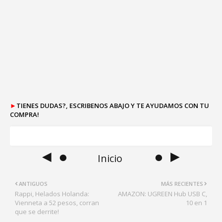
►
TIENES DUDAS?, ESCRIBENOS ABAJO Y TE AYUDAMOS CON TU
COMPRA!
◄ ●
● ►
Inicio
ANTIGUOS
MÁS RECIENTES
Rappi, Helados Holanda:
AMAZON: UGREEN Hub USB C,
Vienneta a 52 pesos, corran
10 en 1
que se derrite!