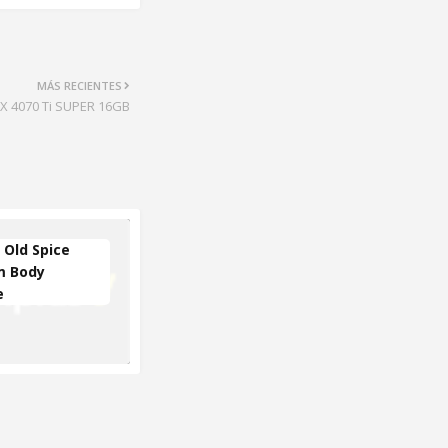
MÁS RECIENTES
TX 4070 Ti SUPER 16GB
Old Spice
m Body
e