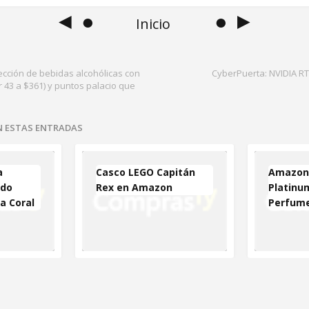
◄ ●
● ►
Inicio
ección de bebidas alcohólicas con
CyberPuerta: NVIDIA R
 43 a $361) y puntos palacio que
EN ESTAS ENTRADAS
a
Casco LEGO Capitán
Amazon 
ndo
Rex en Amazon
Platinu
a Coral
Perfum