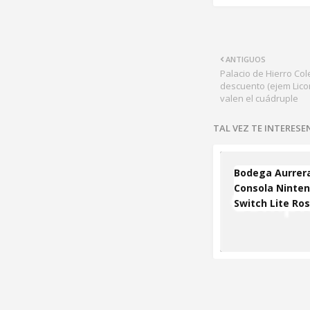
ANTIGUOS
Palacio de Hierro Col
descuento (ejem Licor
valen el cuádruple
TAL VEZ TE INTERES
Bodega Aurrer
Consola Ninte
Switch Lite Ros