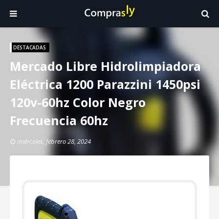
DESTACADAS
Mercado Libre Hidrolimpiadora
Eléctrica 1200 Parazzini 1450psi
120v-60hz Color Negro
Frecuencia 60hz
miércoles, febrero 28, 2024