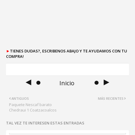
►
TIENES DUDAS?, ESCRIBENOS ABAJO Y TE AYUDAMOS CON TU
COMPRA!
◄ ●
● ►
Inicio
ANTIGUOS
MÁS RECIENTES
Paquete Nescaf barato
Chedraui 1 Coatzacoalcos
TAL VEZ TE INTERESEN ESTAS ENTRADAS