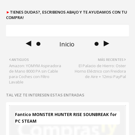
►
TIENES DUDAS?, ESCRIBENOS ABAJO Y TE AYUDAMOS CON TU
COMPRA!
◄ ●
● ►
Inicio
ANTIGUOS
MÁS RECIENTES
Amazon: YOMYM Aspiradora
El Palacio de Hierro: Oster
de Mano 8000 PA sin Cable
Horno Eléctrico con Freidora
para Coches con Filtro
de Aire + 12msi PayPal
Lavable
TAL VEZ TE INTERESEN ESTAS ENTRADAS
Fantico MONSTER HUNTER RISE SOUNBREAK for
PC STEAM