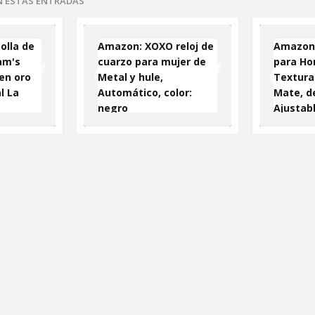
EN ESTAS ENTRADAS
olla de
Amazon: XOXO reloj de
Amazon:
am's
cuarzo para mujer de
para Ho
en oro
Metal y hule,
Textura
l La
Automático, color:
Mate, de
negro
Ajustabl
Automát
para re