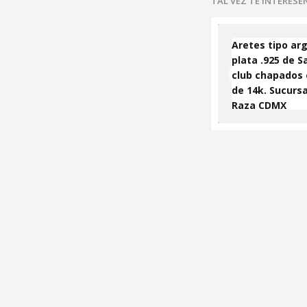
TAL VEZ TE INTERES
Aretes tipo arg
plata .925 de S
club chapados 
de 14k. Sucursa
Raza CDMX