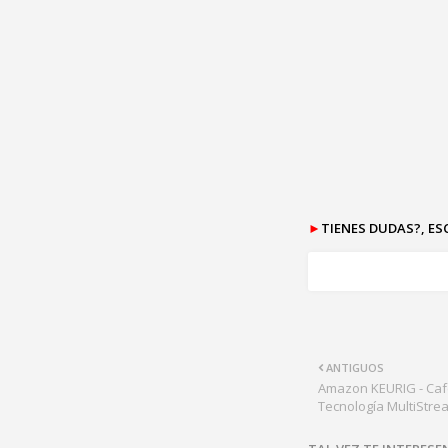
►
TIENES DUDAS?, E
ANTIGUOS
Amazon KEURIG - Caf
Tecnología MultiStre