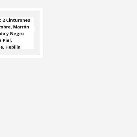
 2 Cinturones
mbre, Marrón
do y Negro
 Piel,
e, Hebilla
ica, En Caja
galo