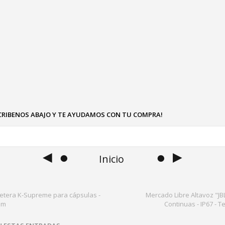
SCRIBENOS ABAJO Y TE AYUDAMOS CON TU COMPRA!
◄ ●
● ►
Inicio
etera K-Supreme para cápsulas -
Mercado Libre Altavoz "JB
am
Continuas - IP67 - 