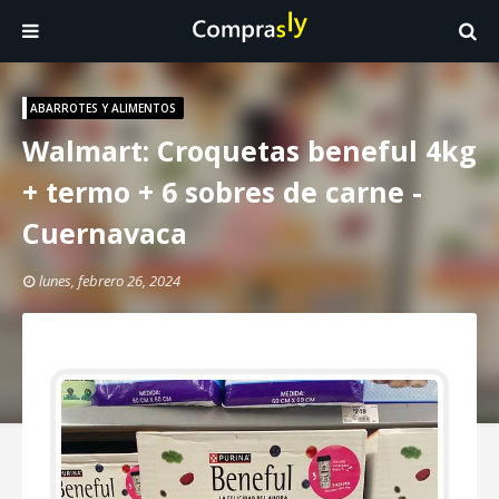
ABARROTES Y ALIMENTOS
Walmart: Croquetas beneful 4kg
+ termo + 6 sobres de carne -
Cuernavaca
lunes, febrero 26, 2024