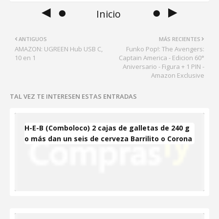
◄ ●
● ►
Inicio
ANTIGUOS
MÁS RECIENTES
AMAZON: UGREEN Hub USB C,
Funko Pop!: The Avengers:
10 en 1
Captain America - Edicion 60°
Aniversario - Figura + 1 PIN -
Amazon Exclusive
TAL VEZ TE INTERESEN ESTAS ENTRADAS
H-E-B (Comboloco) 2 cajas de galletas de 240 g
o más dan un seis de cerveza Barrilito o Corona