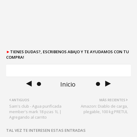
►
TIENES DUDAS?, ESCRIBENOS ABAJO Y TE AYUDAMOS CON TU
COMPRA!
◄ ●
● ►
Inicio
ANTIGUOS
MÁS RECIENTES
Sam's club - Agua purificada
Amazon: Diablo de carga,
member's mark 18 pzas 1L |
plegable, 100 kg PRETUL
Agregando al carrito
TAL VEZ TE INTERESEN ESTAS ENTRADAS