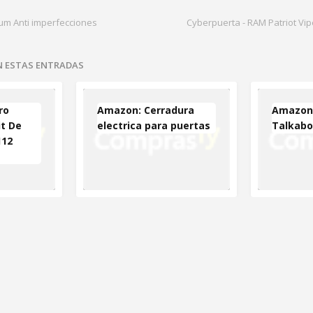
um Anti imperfecciones
Cyberpuerta - RAM Patriot Vipe
EN ESTAS ENTRADAS
ro
Amazon: Cerradura
Amazon:
it De
electrica para puertas
Talkabo
112