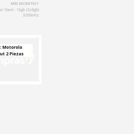
MÁS RECIENTES
r Steel - 16gb (2x8gb)
3200mhz
 Motorola
ut 2 Piezas