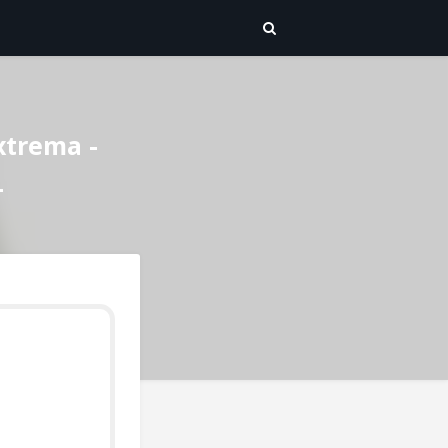
xtrema -
L