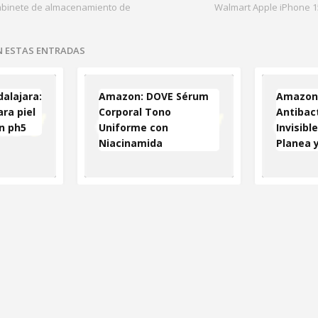
binete de almacenamiento de
Walmart Apple iPhone 15
EN ESTAS ENTRADAS
alajara:
Amazon: DOVE Sérum
Amazon
ra piel
Corporal Tono
Antibact
in ph5
Uniforme con
Invisible
Niacinamida
Planea 