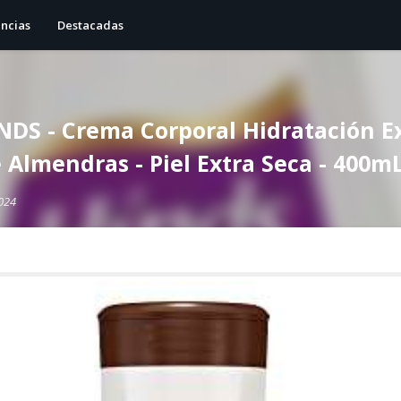
ncias
Destacadas
DS - Crema Corporal Hidratación E
 Almendras - Piel Extra Seca - 400m
024