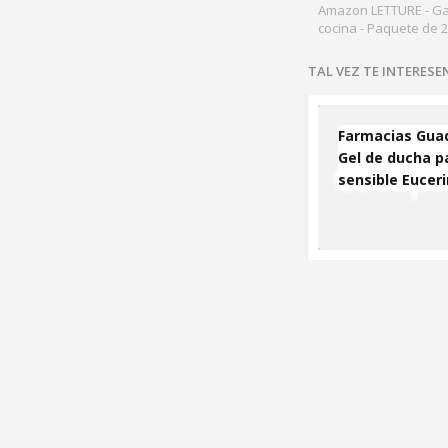
Amazon LETTURE - Ga
cocina - Paquete de 2
TAL VEZ TE INTERES
Farmacias Guad
Gel de ducha pa
sensible Eucer