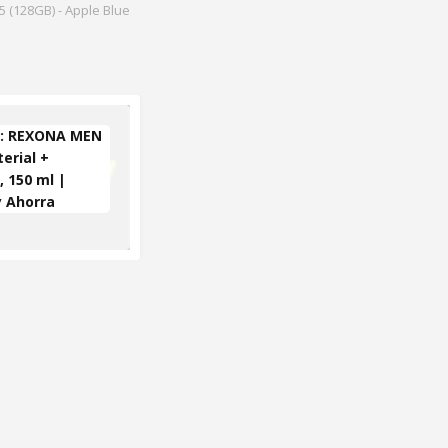
 (128GB) - Apple Blue
: REXONA MEN
erial +
, 150 ml |
y Ahorra