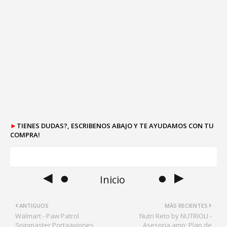
►
TIENES DUDAS?, ESCRIBENOS ABAJO Y TE AYUDAMOS CON TU
COMPRA!
◄ ●
● ►
Inicio
ANTIGUOS
MÁS RECIENTES
Walmart - Paw Patrol
Nutri Reto by NUTRIOLI -
Spinmaster Portaaviones
Asesoria amp; Plan de