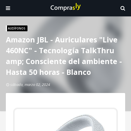
AUDÍFONOS
Amazon JBL - Auriculares "Live
460NC" - Tecnología TalkThru
amp; Consciente del ambiente -
Hasta 50 horas - Blanco
sábado, marzo 02, 2024