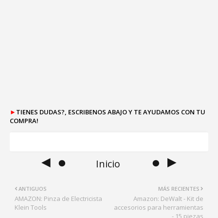
►
TIENES DUDAS?, ESCRIBENOS ABAJO Y TE AYUDAMOS CON TU
COMPRA!
◄ ●
● ►
Inicio
ANTIGUOS
MÁS RECIENTES
AMAZON: Pinza de Electricista
Amazon: DeWalt - Kit de
Klein Tools
accesorios para herramientas
- 15 piezas