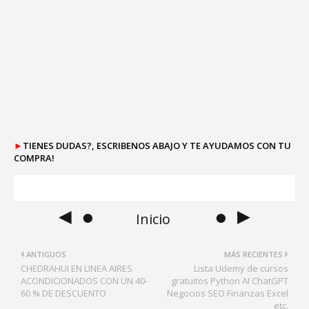
►
TIENES DUDAS?, ESCRIBENOS ABAJO Y TE AYUDAMOS CON TU
COMPRA!
◄ ●
● ►
Inicio
ANTIGUOS
MÁS RECIENTES
CHEDRAHUI EN LINEA AIRES
Lista Udemy de cursos
ACONDICIONADOS CON UN 40-
gratuitos Python AI ChatGPT
60 % DE DESCUENTO
Negocios SEO Finanzas Excel
etc.