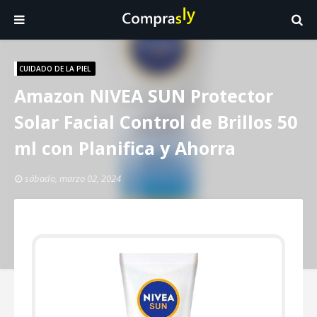
CUIDADO DE LA PIEL
Amazon NIVEA SUN Protector
Solar Facial Control de Brillos 50
ml con Planifica y Ahorra
sábado, marzo 02, 2024