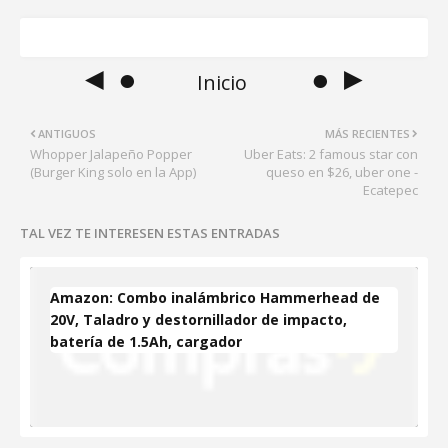
◄ ●
● ►
Inicio
ANTIGUOS
MÁS RECIENTES
Whopper Jalapeño Popper
Uber Eats: 2 famous star con
(Burger King solo en la App)
queso en $26, uber one -
Ecatepec
TAL VEZ TE INTERESEN ESTAS ENTRADAS
Amazon: Combo inalámbrico Hammerhead de
20V, Taladro y destornillador de impacto,
batería de 1.5Ah, cargador