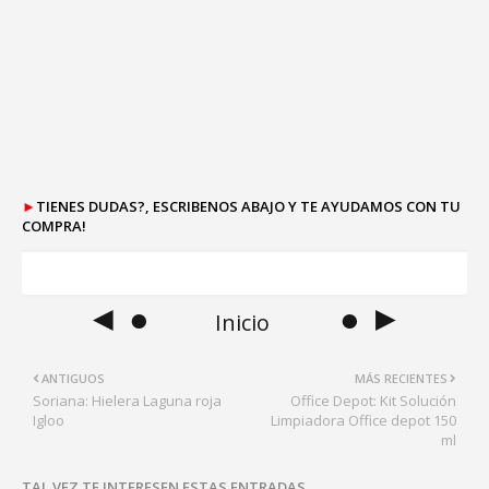
►
TIENES DUDAS?, ESCRIBENOS ABAJO Y TE AYUDAMOS CON TU
COMPRA!
◄ ●
● ►
Inicio
ANTIGUOS
MÁS RECIENTES
Soriana: Hielera Laguna roja
Office Depot: Kit Solución
Igloo
Limpiadora Office depot 150
ml
TAL VEZ TE INTERESEN ESTAS ENTRADAS