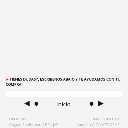
►
TIENES DUDAS?, ESCRIBENOS ABAJO Y TE AYUDAMOS CON TU
COMPRA!
◄ ●
● ►
Inicio
ANTIGUOS
MÁS RECIENTES
Kinguin Spiderman 2 PSN JAP
Amazon GIGABYTE G5 KF