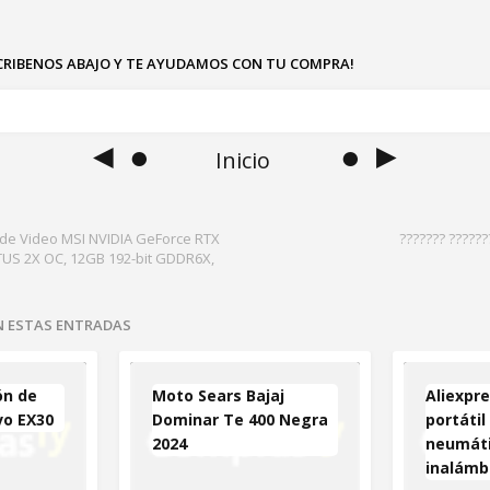
SCRIBENOS ABAJO Y TE AYUDAMOS CON TU COMPRA!
◄ ●
● ►
Inicio
 de Video MSI NVIDIA GeForce RTX
??????? ??????
US 2X OC, 12GB 192-bit GDDR6X,
EN ESTAS ENTRADAS
ón de
Moto Sears Bajaj
Aliexpr
vo EX30
Dominar Te 400 Negra
portátil
2024
neumáti
inalámb