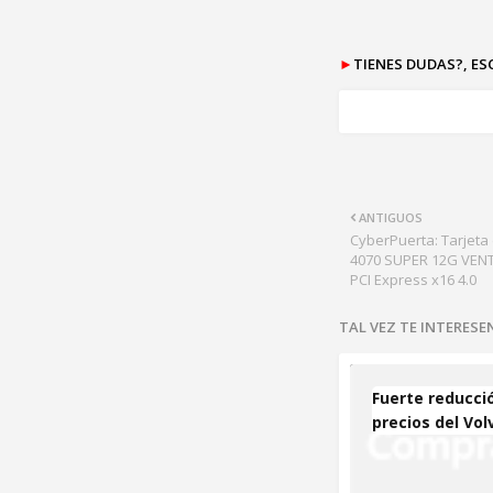
►
TIENES DUDAS?, E
ANTIGUOS
CyberPuerta: Tarjeta
4070 SUPER 12G VENT
PCI Express x16 4.0
TAL VEZ TE INTERES
Fuerte reducci
precios del Vol