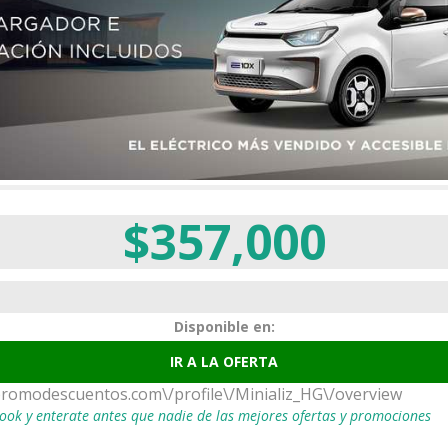
$357,000
Disponible en:
IR A LA OFERTA
promodescuentos.com\/profile\/Minializ_HG\/overview
ook y enterate antes que nadie de las mejores ofertas y promociones