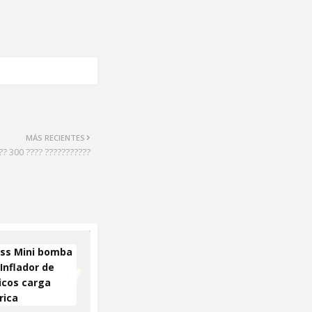
MÁS RECIENTES
?? 300 ???? ???????????
ess Mini bomba
 Inflador de
cos carga
rica