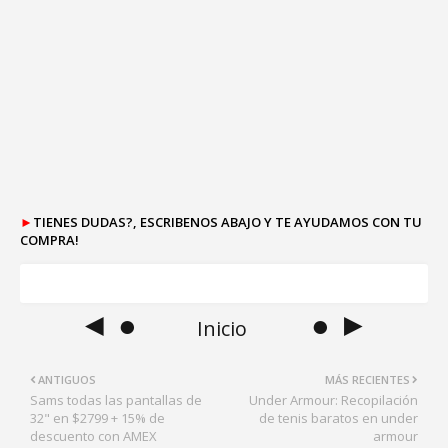
►
TIENES DUDAS?, ESCRIBENOS ABAJO Y TE AYUDAMOS CON TU
COMPRA!
◄ ●
● ►
Inicio
ANTIGUOS
MÁS RECIENTES
Sams todas las pantallas de
Under Armour: Recopilación
32" en $2799 + 15% de
de tenis baratos en under
descuento con AMEX
armour