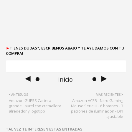
►
TIENES DUDAS?, ESCRIBENOS ABAJO Y TE AYUDAMOS CON TU
COMPRA!
◄ ●
● ►
Inicio
ANTIGUOS
MÁS RECIENTES
Amazon GUESS Cartera
Amazon ACER - Nitro Gaming
grande Laurel con cremallera
Mouse Serie III - 6 botones - 7
alrededor y logotipo
patrones de iluminación - DPI
ajustable
TAL VEZ TE INTERESEN ESTAS ENTRADAS