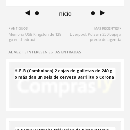
◄ ●
● ►
Inicio
ANTIGUOS
MÁS RECIENTES
Memoria USB Kingston de 128
Liverpool: Pulsar n250 bajaj a
gb en chedraui
precio de agencia
TAL VEZ TE INTERESEN ESTAS ENTRADAS
H-E-B (Comboloco) 2 cajas de galletas de 240 g
o más dan un seis de cerveza Barrilito o Corona