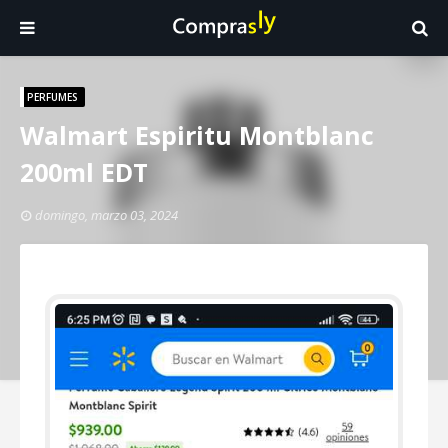
PERFUMES
Walmart Espiritu Montblanc
200ml EDT
domingo, marzo 03, 2024