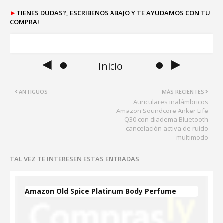
►
TIENES DUDAS?, ESCRIBENOS ABAJO Y TE AYUDAMOS CON TU
COMPRA!
◄ ●
● ►
Inicio
ANTIGUOS
MÁS RECIENTES
Auriculares inalámbricos
Amazon Soundcore Anker Life
Q30 con diadema Bluetooth
cancelación activa de ruido
multimodo
TAL VEZ TE INTERESEN ESTAS ENTRADAS
Amazon Old Spice Platinum Body Perfume