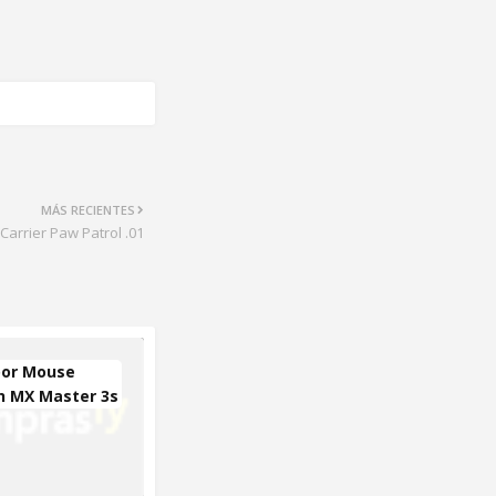
MÁS RECIENTES
Carrier Paw Patrol .01
or Mouse
h MX Master 3s