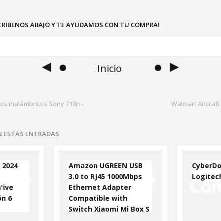
SCRIBENOS ABAJO Y TE AYUDAMOS CON TU COMPRA!
◄ ●
● ►
Inicio
nos inalámbricos Sony 710n -
Walmart Aircraft 
EN ESTAS ENTRADAS
 2024
Amazon UGREEN USB
CyberDo
3.0 to RJ45 1000Mbps
Logitec
'ive
Ethernet Adapter
n 6
Compatible with
Switch Xiaomi Mi Box S
3 Laptop Windows