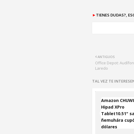
►
TIENES DUDAS?, E
ANTIGUOS
Office Depot: Audífo
Laredo
TAL VEZ TE INTERES
Amazon CHUWI
Hipad XPro
Tablet10.51" sa
ñemuhára cupó
dólares