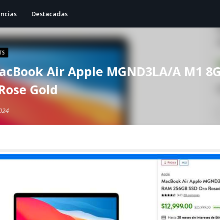
ncias
Destacadas
TS
acBook Air Apple MGND3LA/A M1 8
Rose Gold
024