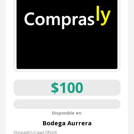
$100
Disponible en:
Bodega Aurrera
threads\/raw\/lNIdj