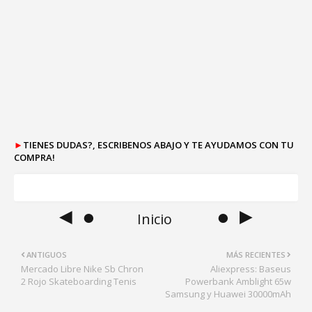
►
TIENES DUDAS?, ESCRIBENOS ABAJO Y TE AYUDAMOS CON TU
COMPRA!
◄ ●
● ►
Inicio
ANTIGUOS
MÁS RECIENTES
Mercado Libre Nike Sb Chron
Aliexpress: Baseus
2 Rojo Skateboarding Tenis
Powerbank Amblight 65w
Samsung y Huawei 30000mAh