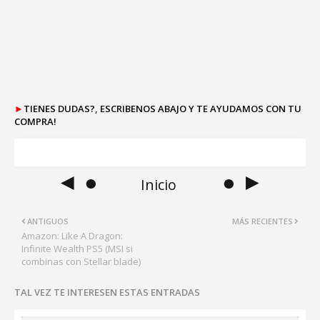
►
TIENES DUDAS?, ESCRIBENOS ABAJO Y TE AYUDAMOS CON TU
COMPRA!
◄ ●
● ►
Inicio
ANTIGUOS
MÁS RECIENTES
Amazon: Like A Dragon:
Infinite Wealth PS5 (MSI si
combinas con Stellar blade)
TAL VEZ TE INTERESEN ESTAS ENTRADAS