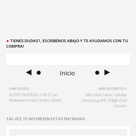
►
TIENES DUDAS?, ESCRIBENOS ABAJO Y TE AYUDAMOS CON TU
COMPRA!
◄ ●
● ►
Inicio
ANTIGUOS
MÁS RECIENTES
ACEITE NUTRIOLI 1.05 LT en
MErcado Libre: Celular
Walmart Portal Centro CDMX
Samsung A55 128gb Azul
oscuro
TAL VEZ TE INTERESEN ESTAS ENTRADAS