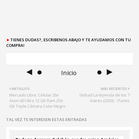
►
TIENES DUDAS?, ESCRIBENOS ABAJO Y TE AYUDAMOS CON TU
COMPRA!
◄ ●
● ►
Inicio
ANTIGUOS
MÁS RECIENTES
Mercado Libre: Celular Zte
Sinbad La leyenda de los 7
Axon 40 Ultra 12 Gb Ram 256
mares (2003) - iTunes
Gb Triple Cámara Color Negro
TAL VEZ TE INTERESEN ESTAS ENTRADAS