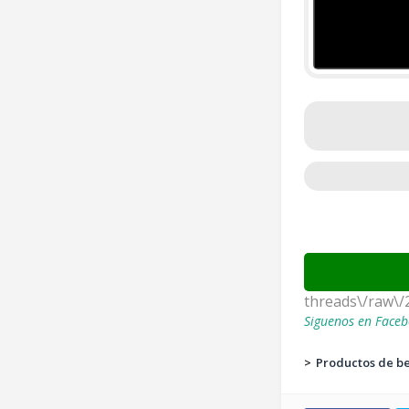
threads\/raw\/
Siguenos en Faceb
>
Productos de be