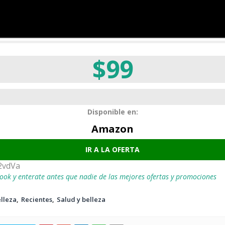
$99
Disponible en:
Amazon
IR A LA OFERTA
2vdVa
ook y enterate antes que nadie de las mejores ofertas y promociones
lleza
Recientes
Salud y belleza