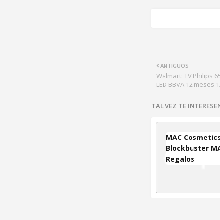
ANTIGUOS
Walmart: TV Philips 6
LED BBVA 12 meses 1
TAL VEZ TE INTERES
MAC Cosmetics
Blockbuster MA
Regalos