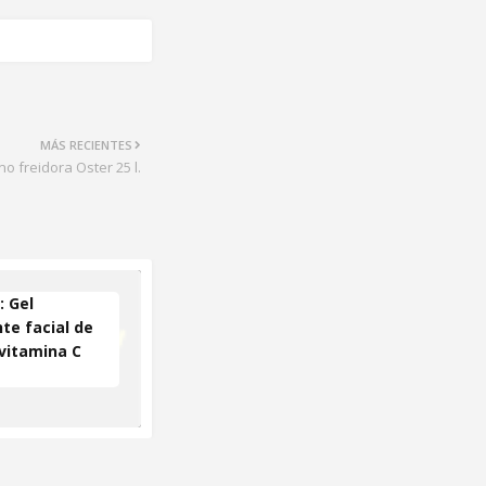
MÁS RECIENTES
o freidora Oster 25 l.
 Gel
te facial de
 vitamina C