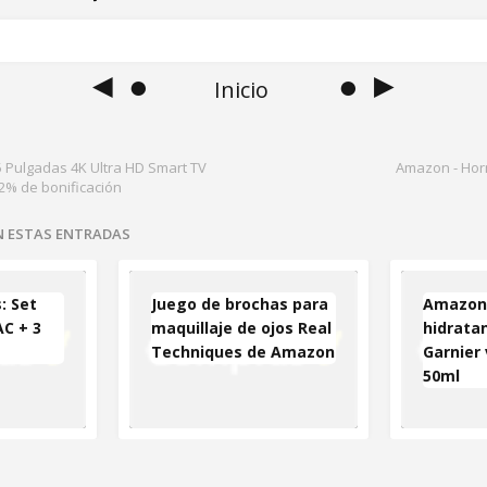
◄ ●
● ►
Inicio
5 Pulgadas 4K Ultra HD Smart TV
Amazon - Horn
2% de bonificación
EN ESTAS ENTRADAS
: Set
Juego de brochas para
Amazon:
C + 3
maquillaje de ojos Real
hidratan
Techniques de Amazon
Garnier
50ml