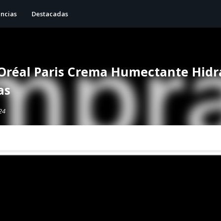
ncias
Destacadas
Oréal Paris Crema Humectante Hidra
as
024