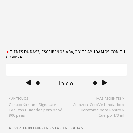
►
TIENES DUDAS?, ESCRIBENOS ABAJO Y TE AYUDAMOS CON TU
COMPRA!
◄ ●
● ►
Inicio
ANTIGUOS
MÁS RECIENTES
Costco: Kirkland Signature
Amazon: CeraVe Limpiadora
Toallitas Húmedas para bebé
Hidratante para Rostro y
900 pzas
Cuerpo 473 ml
TAL VEZ TE INTERESEN ESTAS ENTRADAS